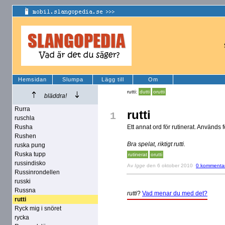
Hemsidan
Slumpa
Lägg till
Om
rutti:
dutti
orutti
bläddra!
Rurra
rutti
1
ruschla
Rusha
Ett annat ord för rutinerat. Används f
Rushen
Bra spelat, riktigt rutti.
ruska pung
Ruska tupp
rutinerat
orutti
russindisko
Av
Igge
den 6 oktober 2010
0 kommenta
Russinrondellen
russki
Russna
rutti
?
Vad menar du med det?
rutti
Ryck mig i snöret
rycka