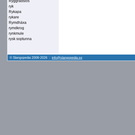
Ryggradslös
ryk
Rykapa
rykare
Rymdhäxa
rymdkrog
rynkmule
rysk soptunna
© Slangopedia 2008-2026 :
info@slangopedia.se