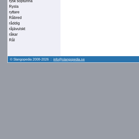
rysk soptunna
Rysla
ryttare
Råbred
råddig
råjävulskt
råkar
Rål
© Slangopedia 2008-2026 :
info@slangopedia.se