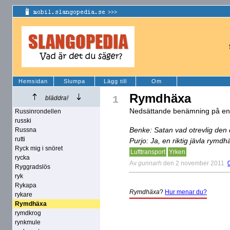
Hemsidan
Slumpa
Lägg till
Om
Rymdhäxa
1
bläddra!
Nedsättande benämning på en 
Russinrondellen
russki
Benke: Satan vad otrevlig den 
Russna
rutti
Purjo: Ja, en riktig jävla rymdh
Ryck mig i snöret
Lufttransport
Yrken
rycka
Av
gunnarh
den 2 november 2011
Ryggradslös
ryk
Rykapa
Rymdhäxa
?
Hur menar du?
rykare
Rymdhäxa
rymdkrog
rynkmule