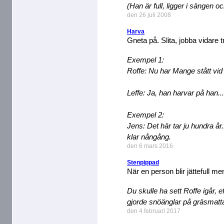
(Han är full, ligger i sängen o
den 26 juli 2008
Harva
Gneta på. Slita, jobba vidare t
Exempel 1:
Roffe: Nu har Mange stått vid 
Leffe: Ja, han harvar på han...
Exempel 2:
Jens: Det här tar ju hundra år.
klar nångång.
den 6 mars 2016
Stenpippad
När en person blir jättefull men
Du skulle ha sett Roffe igår, ef
gjorde snöänglar på gräsmatta
den 4 februari 2017