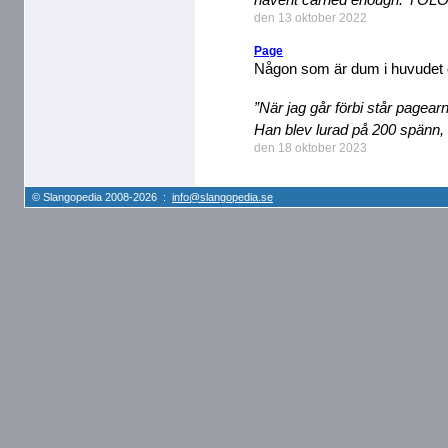
den 13 oktober 2022
Page
Någon som är dum i huvudet oc
”När jag går förbi står pagearn
Han blev lurad på 200 spänn, 
den 18 oktober 2023
© Slangopedia 2008-2026 :
info@slangopedia.se