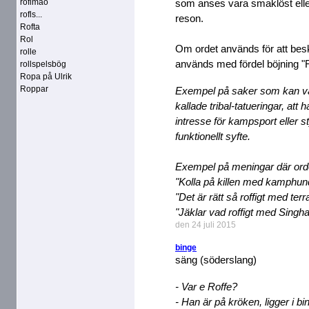
roflmao
som anses vara smaklöst eller
rofls...
reson.
Rofta
Rol
Om ordet används för att besk
rolle
används med fördel böjning "R
rollspelsbög
Ropa på Ulrik
Roppar
Exempel på saker som kan va
kallade tribal-tatueringar, att h
intresse för kampsport eller st
funktionellt syfte.
Exempel på meningar där ord
"Kolla på killen med kamphund
"Det är rätt så roffigt med te
"Jäklar vad roffigt med Singh
den 24 juli 2015
binge
säng (söderslang)
- Var e Roffe?
- Han är på kröken, ligger i bi