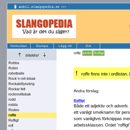
Hemsidan
Slumpa
Lägg till
Om
roffe:
kertni
Roffigt
bläddra!
Robba
Robin
!
robotballe
roffe
finns inte i ordlistan.
Rock´n roll-tobak
Rockabillysväng
Rockar fett
Andra förslag:
rocknrolltobak
rodd
Roffigt
rodda
Både ett adjektiv och adverb.
Rodeo
ett vanligt smeknamn för pers
roffe
som vanligtvis förknippas me
Roffigt
arbetssklassen. Ordet "roffigt
rofl