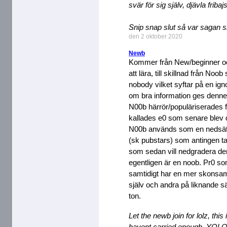
svär för sig själv, djävla fribaj
Snip snap slut så var sagan sl
den 2 oktober 2020
Newb
Kommer från New/beginner och 
att lära, till skillnad från N
nobody vilket syftar på en igno
om bra information ges denne
N00b härrör/populäriserades 
kallades e0 som senare blev d
N00b används som en nedsätt
(sk pubstars) som antingen ta
som sedan vill nedgradera de
egentligen är en noob. Pr0 
samtidigt har en mer skonsa
själv och andra på liknande 
ton.
Let the newb join for lolz, thi
havent carried enough. YOLO