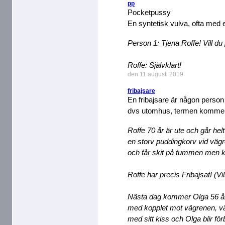
pp
Pocketpussy
En syntetisk vulva, ofta med e
Person 1: Tjena Roffe! Vill d
Roffe: Självklart!
den 11 augusti 2019
fribajsare
En fribajsare är någon person s
dvs utomhus, termen kommer u
Roffe 70 år är ute och går helt
en storv puddingkorv vid vägr
och får skit på tummen men k
Roffe har precis Fribajsat! (Vil
Nästa dag kommer Olga 56 år
med kopplet mot vägrenen, v
med sitt kiss och Olga blir för