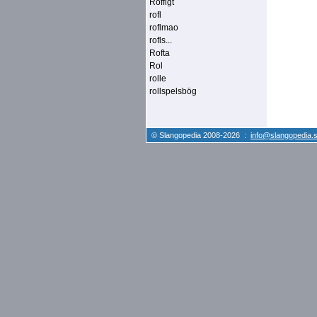
Roffigt
rofl
roflmao
rofls...
Rofta
Rol
rolle
rollspelsbög
© Slangopedia 2008-2026 :
info@slangopedia.