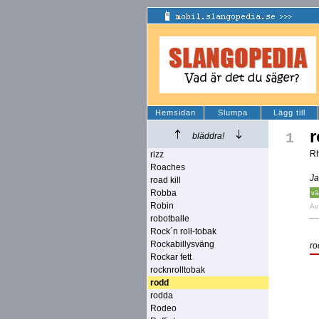
Hemsidan
Slumpa
Lägg till
1
bläddra!
R
rizz
Roaches
Ja
road kill
Robba
vä
Robin
A
robotballe
Rock´n roll-tobak
Rockabillysväng
ro
Rockar fett
rocknrolltobak
rodd
rodda
Rodeo