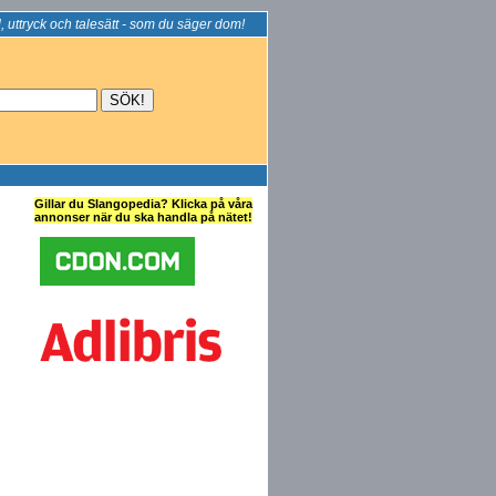
, uttryck och talesätt - som du säger dom!
Gillar du Slangopedia? Klicka på våra
annonser när du ska handla på nätet!