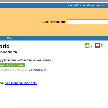
En ordbok för slang, sköna ord
Sök i ordboken:
Om
rodd
1
0
hododendron
g planterade roddar framför köksfönstret
xter
blommor
buskar
v
Knutars
den 9 maj 2017
0 kommentarer
dd
?
Vad menar du med det?