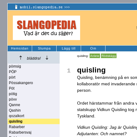
Hemsidan
Slumpa
Lägg till
Om
quisling:
Anlete
Rödskägg
bläddra!
pömsig
quisling
1
PÖP
Quisling, benämning på en som 
pört
Pössakangero
kollaboratör med invaderande m
Pöt
person.
pötig
pövv
Ordet härstammar från andra v
Qanne
statskupp Vidkun Quisling tog m
Qashin
Tyskland.
qozalkort
quisling
Rabarber
Vidkun Quisling: Jag är Quislin
Rabarbersvaj
Adjutanten: Och namnet?