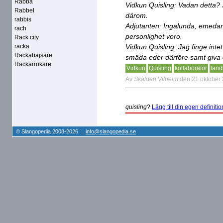
Rabba
Vidkun Quisling: Vadan detta? 
Rabbel
därom.
rabbis
Adjutanten: Ingalunda, emedan I
rach
personlighet voro.
Rack city
racka
Vidkun Quisling: Jag finge int
Rackabajsare
smäda eder därföre samt giva 
Rackarrökare
Vidkun
Quisling
kollaboratör
land
Av
Skalden Vilhelm
den 21 oktober
quisling
?
Lägg till din egen definitio
© Slangopedia 2008-2026 :
info@slangopedia.se