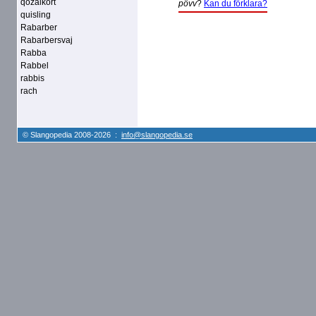
qozalkort
pövv
?
Kan du förklara?
quisling
Rabarber
Rabarbersvaj
Rabba
Rabbel
rabbis
rach
© Slangopedia 2008-2026 :
info@slangopedia.se