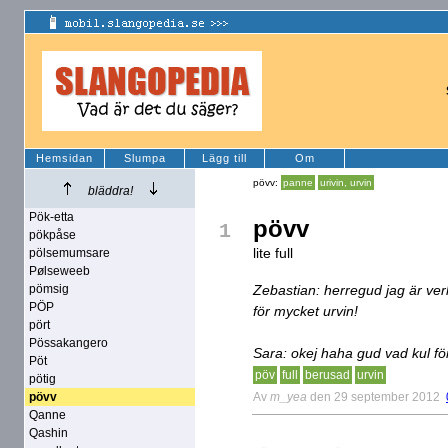
Hemsidan
Slumpa
Lägg till
Om
pövv:
panne
urivin, urvin
bläddra!
Pök-etta
pövv
1
pökpåse
lite full
pölsemumsare
Pølseweeb
pömsig
Zebastian: herregud jag är verk
PÖP
för mycket urvin!
pört
Pössakangero
Sara: okej haha gud vad kul för
Pöt
pöv
full
berusad
urvin
pötig
Av
m_yea
den 29 september 2012
pövv
Qanne
Qashin