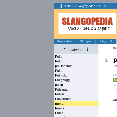
Hemsidan
Slumpa
Lägg till
pu
bläddra!
Pulig
1
Puligt
pull the train
Sn
Pulla
Du
Pullfrukt
Pullgnugg
Or
pullig
A
Pulstuga
Pulver
Pulverhöna
p
puma
Pumla
Pump