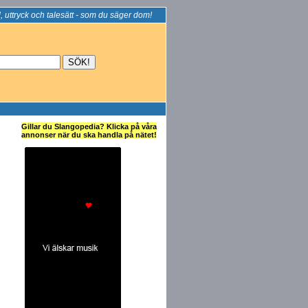
, uttryck och talesätt - som du säger dom!
Gillar du Slangopedia? Klicka på våra
annonser när du ska handla på nätet!