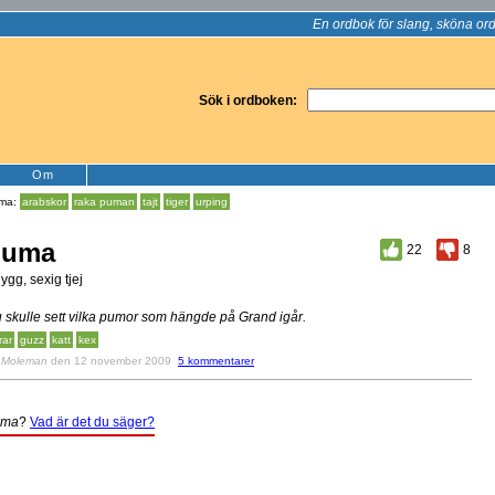
En ordbok för slang, sköna ord
Sök i ordboken:
Om
ma:
arabskor
raka puman
tajt
tiger
urping
puma
22
8
ygg, sexig tjej
 skulle sett vilka pumor som hängde på Grand igår.
rar
guzz
katt
kex
v
Moleman
den 12 november 2009
5 kommentarer
uma
?
Vad är det du säger?