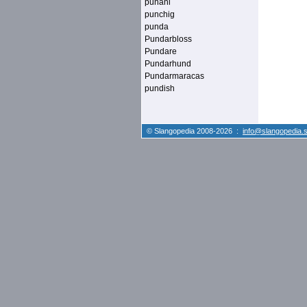
punani
punchig
punda
Pundarbloss
Pundare
Pundarhund
Pundarmaracas
pundish
© Slangopedia 2008-2026 :
info@slangopedia.