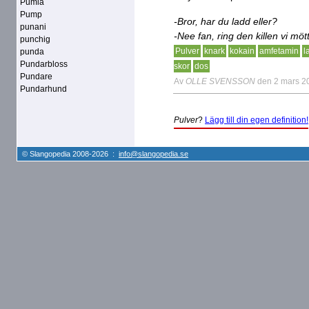
Pumla
Pump
-Bror, har du ladd eller?
punani
-Nee fan, ring den killen vi möt
punchig
Pulver
knark
kokain
amfetamin
l
punda
Pundarbloss
skor
dos
Pundare
Av
OLLE SVENSSON
den 2 mars 2
Pundarhund
Pulver
?
Lägg till din egen definition!
© Slangopedia 2008-2026 :
info@slangopedia.se