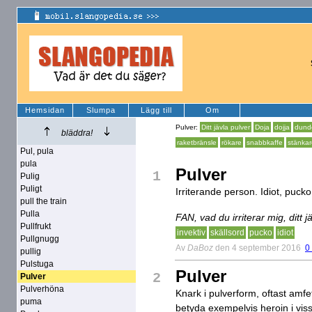
Hemsidan
Slumpa
Lägg till
Om
Pulver:
Ditt jävla pulver
Doja
dojja
dund
bläddra!
raketbränsle
rökare
snabbkaffe
stänkar
Pul, pula
pula
Pulver
1
Pulig
Puligt
Irriterande person. Idiot, pucko
pull the train
Pulla
FAN, vad du irriterar mig, ditt j
Pullfrukt
invektiv
skällsord
pucko
idiot
Pullgnugg
Av
DaBoz
den 4 september 2016
0
pullig
Pulstuga
Pulver
2
Pulver
Pulverhöna
Knark i pulverform, oftast amf
puma
betyda exempelvis heroin i viss