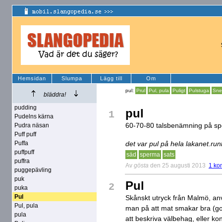
Hemsidan
Slumpa
Lägg till
Om
pul:
Prul
Pul, pula
Puligt
Pulstuga
Sne
bläddra!
pudding
pul
1
Pudelns kärna
60-70-80 talsbenämning på sp
Pudra näsan
Puff puff
Puffa
det var pul på hela lakanet.run
puffpuff
säd
sperma
sats
puffra
Av
gösta
den 25 augusti 2013
1 ko
puggepävling
puk
Pul
2
puka
Pul
Skånskt utryck från Malmö, an
Pul, pula
man på att mat smakar bra (got
pula
att beskriva välbehag, eller k