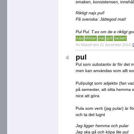
smaken, konsistensen, innehålle
Riktigt najs pul!
På svenska: Jättegod mat!
Pul Pul. T.ex om de e riktigt got
najs
Möllan
mat
gott
vackert
Av
Maxad
den 21 december 2010
pul
4
Pul som substantiv är för det m
men kan användas som allt so
Pul/puligt som adjektiv (fan vad
på semester, att sitta hemma oc
nice att göra
Pula som verb (jag pular) är fö
och ta det lugnt
Jag ligger hemma och pular
Jag ska gå och köpa lite pul