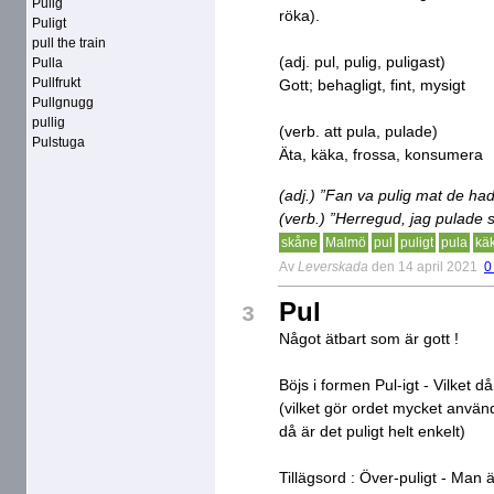
Pulig
röka).
Puligt
pull the train
(adj. pul, pulig, puligast)
Pulla
Pullfrukt
Gott; behagligt, fint, mysigt
Pullgnugg
pullig
(verb. att pula, pulade)
Pulstuga
Äta, käka, frossa, konsumera
(adj.) ”Fan va pulig mat de had
(verb.) ”Herregud, jag pulade 
skåne
Malmö
pul
puligt
pula
kä
Av
Leverskada
den 14 april 2021
0
Pul
3
Något ätbart som är gott !
Böjs i formen Pul-igt - Vilket då
(vilket gör ordet mycket använ
då är det puligt helt enkelt)
Tillägsord : Över-puligt - Man ä