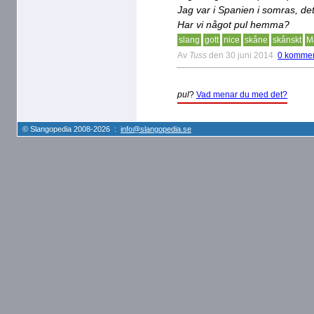
Jag var i Spanien i somras, det
Har vi något pul hemma?
slang
gott
nice
skåne
skånskt
M
Av
Tuss
den 30 juni 2014
0 kommen
pul
?
Vad menar du med det?
© Slangopedia 2008-2026 :
info@slangopedia.se