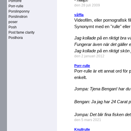
Porrorre
den 28 juli 2009
Porr-rulle
Porslinponny
våffla
Porslinstron
Videofilm, eller pornografisk fi
poser
Synonymt med en "rulle" eller 
Posh
Post fame clarity
Jag kollade på en riktigt bra våf
Posthora
Fungerar även när det gäller e
Jag kollade på en riktigt skön p
den 2 januari 2012
Porr-rulle
Porr-rulle är ett annat ord för 
enkelt.
Jompa: Tjena Bengan! har du
Bengan: Ja jag har 24 Carat 
Jompa: Det blir fina fisken det
den 5 mars 2021
Knullrulle