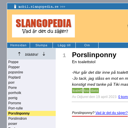
Hemsidan
Slumpa
Lägg till
Om
Porslinponny
1
bläddra!
En toalettstol
Poppe
Popper
-Hur går det där inne på toalet
popsnöre
Poptard
-Jo tack, jag slåss en mot en 
porr
konstigt med tanke på Tiki mas
Porre
toalett
toa
dass
porrholk
Av
Odjuret
den 19 april 2023
0 kom
porrig
Porrorre
Porr-rulle
Porslinponny
?
Vad är det du säger?
Porslinponny
Porslinstron
poser