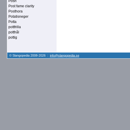
Posh
Post fame clarity
Posthora
Potatisneger
Potta
pottfrilla
potthål
pottig
© Slangopedia 2008-2026 :
info@slangopedia.se