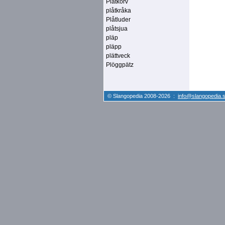
Plåtkorv
plåtkråka
Plåtluder
plåtsjua
pläp
pläpp
plättveck
Plöggpätz
© Slangopedia 2008-2026 :
info@slangopedia.