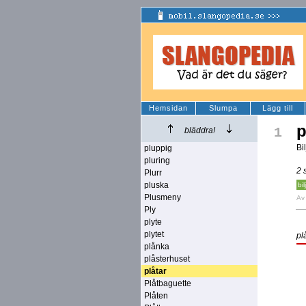
Hemsidan
Slumpa
Lägg till
p
1
bläddra!
Bi
pluppig
pluring
2 
Plurr
pluska
bil
Plusmeny
A
Ply
plyte
plytet
pl
plånka
plåsterhuset
plåtar
Plåtbaguette
Plåten