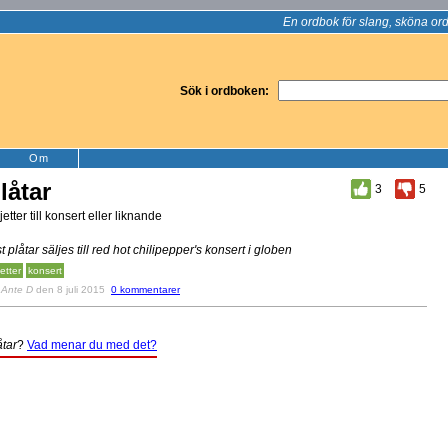
En ordbok för slang, sköna ord
Sök i ordboken:
Om
låtar
3
5
ljetter till konsert eller liknande
st plåtar säljes till red hot chilipepper's konsert i globen
jetter
konsert
v
Ante D
den 8 juli 2015
0 kommentarer
åtar
?
Vad menar du med det?