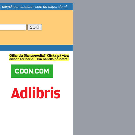
, uttryck och talesätt - som du säger dom!
Gillar du Slangopedia? Klicka på våra
annonser när du ska handla på nätet!