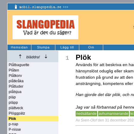
Hemsidan
Slumpa
Lägg till
Om
Plök
1
bläddra!
Används för att beskriva en han
Plåtbaguette
Plåten
hänsynslöst oduglig eller skaml
Plåtkorv
frustration på grund av att den 
plåtkråka
ansträngning, kompetens eller
Plåtluder
plåtsjua
Han gjorde det där plök, och nu
pläp
pläpp
Jag var så förbannad på henne
plättveck
Plöggpätz
nedsättande
avhumaniserande
k
Plök
Av
Sven-Olof
den 31 december 202
p-nap
P-nisse