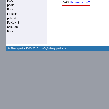
POC
Plök
?
Hur menar du?
podis
Pogo
Pojkfitta
pokjäd
PoKoNiS
pokulera
Pola
© Slangopedia 2008-2026 :
info@slangopedia.se