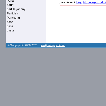
Parta
paranteser
?
Lägg till din egen defini
partaj
partille-johnny
Partipisk
Partykung
pash
pass
pasta
© Slangopedia 2008-2026 :
info@slangopedia.se