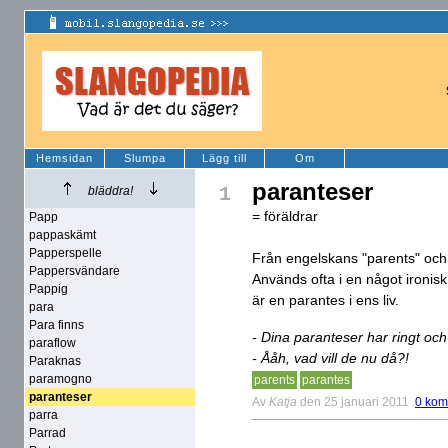
Hemsidan
Slumpa
Lägg till
Om
paranteser
1
bläddra!
= föräldrar
Papp
pappaskämt
Papperspelle
Från engelskans "parents" och
Pappersvändare
Används ofta i en något ironis
Pappig
är en parantes i ens liv.
para
Para finns
- Dina paranteser har ringt och
paraflow
- Ååh, vad vill de nu då?!
Paraknas
paramogno
parents
parantes
paranteser
Av
Katja
den 25 januari 2011
0 kom
parra
Parrad