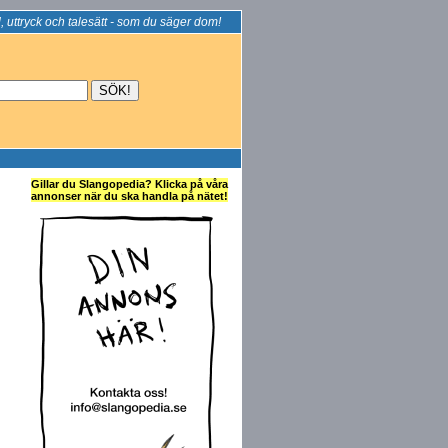
, uttryck och talesätt - som du säger dom!
Gillar du Slangopedia? Klicka på våra
annonser när du ska handla på nätet!