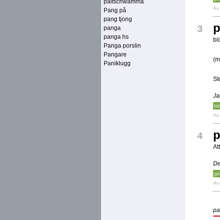
paltschwämma
A
Pang på
pang tjong
p
3
panga
panga hs
bl
Panga porslin
Pangare
(m
Paniklugg
St
Ja
bl
A
p
4
At
De
gö
A
pa