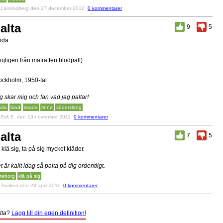
v
Larslindberg
den 27 december 2012
0 kommentarer
alta
9
5
öda
öjligen från maträtten blodpalt)
ockholm, 1950-tal
g skar mig och fan vad jag paltar!
öda
blod
skada
rinna
söderslang
v
Erik E.
den 13 november 2011
0 kommentarer
alta
7
5
t klä sig, ta på sig mycket kläder.
t är kallt idag så palta på dig ordentligt.
teborg
klä på sig
v
Trucken
den 28 april 2011
0 kommentarer
lta
?
Lägg till din egen definition!