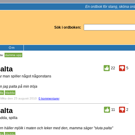
En ordbok för slang, sköna ord
Sök i ordboken:
Om
lta:
damma upp
alta
22
5
r man spiller något någonstans
n jag palta på min tröja
lla
kladda
v
Mika
den 25 augusti 2010
0 kommentarer
alta
11
2
adda, spilla
rn häller mjölk i maten och leker med den, mamma säger "sluta palta"
lta
kladda