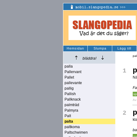
Hemsidan
Slumpa
Lägg till
pa
bläddra!
palla
p
1
Pallervant
Pallet
Nä
pallevante
Fa
pallig
Pallish
spi
Pallknack
A
palmträd
p
Palmyra
2
Palt
kl
palta
paltkoma
ba
Paltschwimen
pa