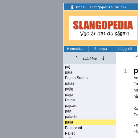
Hemsidan
Slumpa
Lägg till
pal
bläddra!
paj
p
1
paja
Pajala Sunrise
An
pajas
Fu
pajig
Ma
pajja
nå
Pajpa
pajsare
Ka
pajt
fö
palacho
palla
- 
Pallervant
- 
Pallet