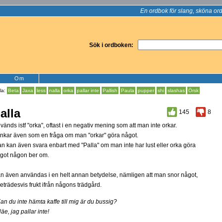
En ordbok för slang, sköna ord
Sök i ordboken:
Om
la:
Beta
Jaxa
less
nalla
orka
pallar inte
Pallish
Paula
pupper
shi
slashas
Örsk
alla
145
8
vänds istf "orka", oftast i en negativ mening som att man inte orkar.
nkar även som en fråga om man "orkar" göra något.
n kan även svara enbart med "Palla" om man inte har lust eller orka göra
got någon ber om.
n även användas i en helt annan betydelse, nämligen att man snor något,
reträdesvis frukt ifrån någons trädgård.
Kan du inte hämta kaffe till mig är du bussig?
Näe, jag pallar inte!