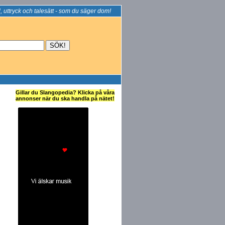
, uttryck och talesätt - som du säger dom!
Gillar du Slangopedia? Klicka på våra
annonser när du ska handla på nätet!