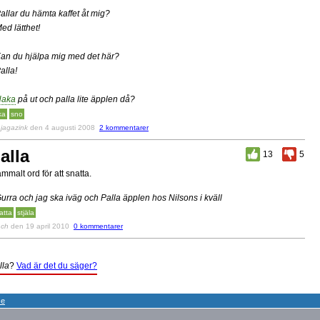
Pallar du hämta kaffet åt mig?
Med lätthet!
Kan du hjälpa mig med det här?
Palla!
Haka
på ut och palla lite äpplen då?
ka
sno
v
jagazink
den 4 augusti 2008
2 kommentarer
alla
13
5
mmalt ord för att snatta.
Gurra och jag ska iväg och Palla äpplen hos Nilsons i kväll
atta
stjäla
v
ch
den 19 april 2010
0 kommentarer
lla
?
Vad är det du säger?
se