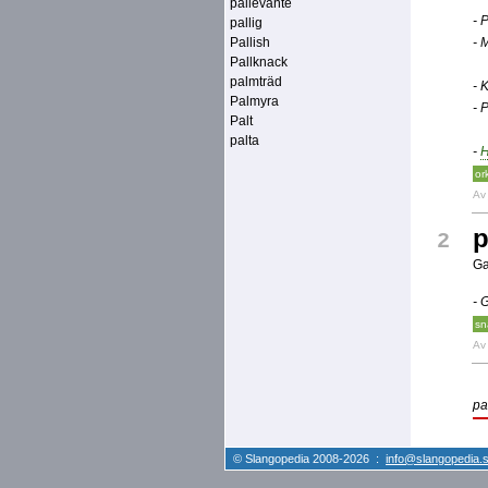
pallevante
- 
pallig
Pallish
- 
Pallknack
palmträd
- 
Palmyra
- 
Palt
palta
-
or
A
p
2
Ga
- 
sn
A
pa
© Slangopedia 2008-2026 :
info@slangopedia.