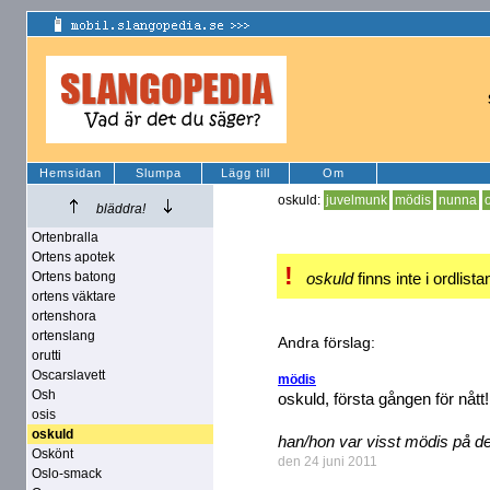
Hemsidan
Slumpa
Lägg till
Om
oskuld:
juvelmunk
mödis
nunna
bläddra!
Ortenbralla
Ortens apotek
!
Ortens batong
oskuld
finns inte i ordlista
ortens väktare
ortenshora
ortenslang
Andra förslag:
orutti
Oscarslavett
mödis
Osh
oskuld, första gången för nått!
osis
oskuld
han/hon var visst mödis på d
Oskönt
den 24 juni 2011
Oslo-smack