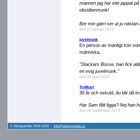
mannen jag har inte jappat på f
obsidianmunk!
Bre min gärri ser ut ju nästa
den 22 januari 2019
juvelmunk
En person av manligt kön som
människa.
"Stackars Bosse, han fick aldri
en evig juvelmunk."
den 26 april 2019
Trollkarl
30 år och oskuld, du blir då tro
Har Sam fått ligga? Nej han har 
den 26 september 2019
© Slangopedia 2008-2026 :
info@slangopedia.se