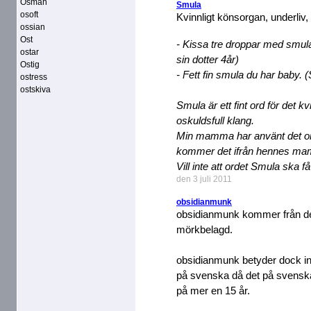
Osman
Smula
osoft
Kvinnligt könsorgan, underliv, s
ossian
Ost
- Kissa tre droppar med smu
ostar
sin dotter 4år)
Ostig
- Fett fin smula du har baby.
ostress
ostskiva
Smula är ett fint ord för det 
oskuldsfull klang.
Min mamma har använt det ord
kommer det ifrån hennes m
Vill inte att ordet Smula ska få
den 3 juli 2011
obsidianmunk
obsidianmunk kommer från det
mörkbelagd.
obsidianmunk betyder dock i
på svenska då det på svenska
på mer en 15 år.