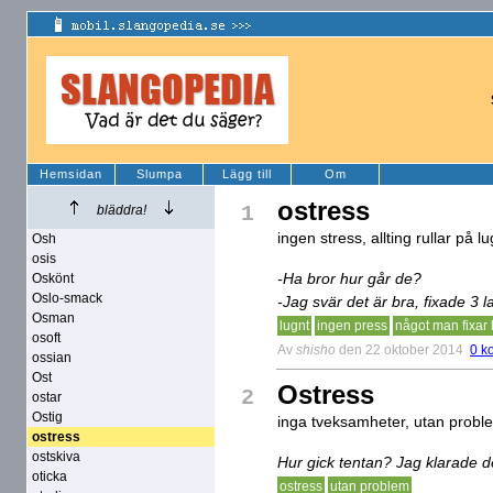
Hemsidan
Slumpa
Lägg till
Om
ostress
1
bläddra!
ingen stress, allting rullar på lu
Osh
osis
-Ha bror hur går de?
Oskönt
Oslo-smack
-Jag svär det är bra, fixade 3 l
Osman
lugnt
ingen press
något man fixar l
osoft
Av
shisho
den 22 oktober 2014
0 k
ossian
Ost
Ostress
2
ostar
Ostig
inga tveksamheter, utan probl
ostress
ostskiva
Hur gick tentan? Jag klarade d
oticka
ostress
utan problem