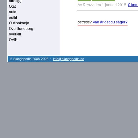
otroligg
Av
Repzz
den 1 januari 2015
0 kom
Otät
outa
outfit
ostress
?
Vad är det du säger?
Outlooknoja
Ove Sundberg
overkill
OVIK
© Slangopedia 2008-2026 :
info@slangopedia.se