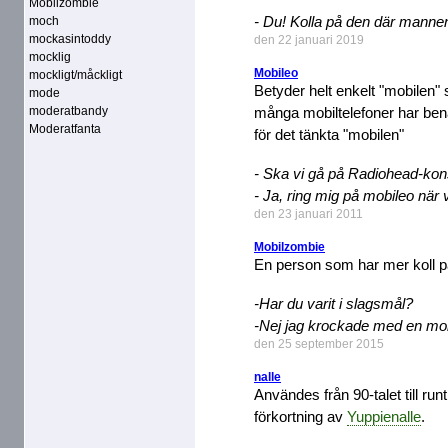
Mobilzombie
- Du! Kolla på den där mannen
moch
mockasintoddy
den 22 januari 2019
mocklig
Mobileo
mockligt/måckligt
Betyder helt enkelt "mobilen" s
mode
moderatbandy
många mobiltelefoner har benä
Moderatfanta
för det tänkta "mobilen"
- Ska vi gå på Radiohead-kons
- Ja, ring mig på mobileo när v
den 23 januari 2011
Mobilzombie
En person som har mer koll p
-Har du varit i slagsmål?
-Nej jag krockade med en mo
den 25 september 2015
nalle
Användes från 90-talet till run
förkortning av
Yuppienalle
.