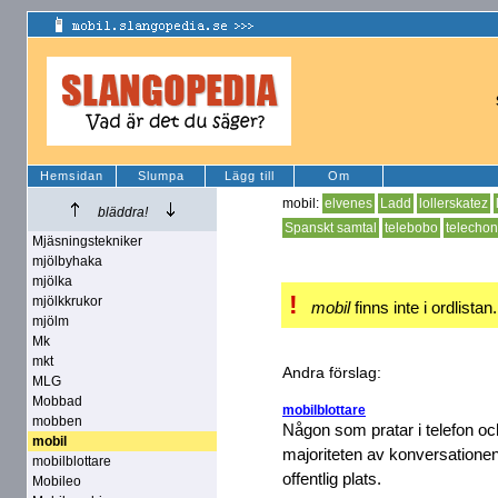
Hemsidan
Slumpa
Lägg till
Om
mobil:
elvenes
Ladd
lollerskatez
bläddra!
Spanskt samtal
telebobo
telecho
Mjäsningstekniker
mjölbyhaka
mjölka
!
mjölkkrukor
mobil
finns inte i ordlistan
mjölm
Mk
mkt
Andra förslag:
MLG
Mobbad
mobilblottare
mobben
Någon som pratar i telefon och
mobil
majoriteten av konversationen
mobilblottare
offentlig plats.
Mobileo