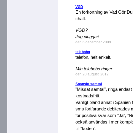
VGD
En förkortning av Vad Gör Du
chatt.
VGD?
Jag pluggar!
den 6 december 2009
telebobo
telefon, helt enkelt.
Min telebobo ringer
den 20 augusti 2012
Spanskt samtal
"Missat samtal", ringa endast 
kostnadsfritt.
Vanligt bland annat i Spanien f
sms fortfarande debiterades 
för positiva svar som "Ja", "N
också användas i mer komple
till "koden".