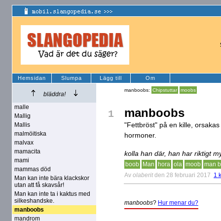
Hemsidan
Slumpa
Lägg till
Om
manboobs:
Chipstuttar
moobs
bläddra!
malle
manboobs
1
Mallig
"Fettbröst" på en kille, orsakas
Mallis
malmöitiska
hormoner.
malvax
mamacita
kolla han där, han har riktigt
mami
boob
Man
hora
ola
moob
man b
mammas död
Av
olaberit
den 28 februari 2017
1 
Man kan inte bära klackskor
utan att få skavsår!
Man kan inte ta i kaktus med
silkeshandske.
manboobs
?
Hur menar du?
manboobs
mandrom