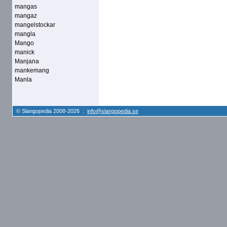
mangas
mangaz
mangelstockar
mangla
Mango
manick
Manjana
mankemang
Manla
© Slangopedia 2008-2026 :
info@slangopedia.se