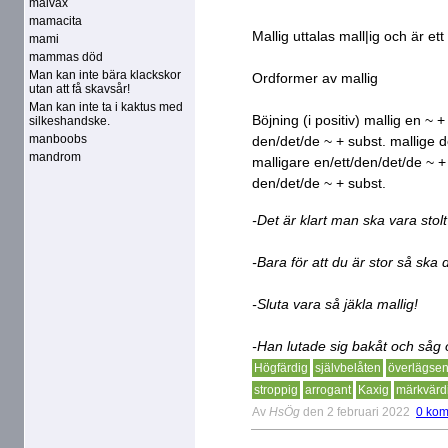
malvax
mamacita
Mallig uttalas mall|ig och är ett 
mami
mammas död
Man kan inte bära klackskor
Ordformer av mallig
utan att få skavsår!
Man kan inte ta i kaktus med
Böjning (i positiv) mallig en ~ +
silkeshandske.
manboobs
den/det/de ~ + subst. mallige 
mandrom
malligare en/ett/den/det/de ~ +
den/det/de ~ + subst.
-Det är klart man ska vara stol
-Bara för att du är stor så ska 
-Sluta vara så jäkla mallig!
-Han lutade sig bakåt och såg 
Högfärdig
självbelåten
överlägse
stroppig
arrogant
Kaxig
märkvärd
Av
HsÖg
den 2 februari 2022
0 kom