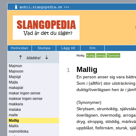
Hemsidan
Slumpa
Lägg till
Om
Mallig:
Kukig
stesig
Tjurnisse
bläddra!
Majmun
Mallig
1
Majnoon
En person anser sig vara bättre
Majsigt
Majta
Som i (alltför) stor utsträcknin
makapär
duktig/överlägsen hen är i jäm
makar ingen sense
makear ingen sense
(Synonymer)
makkara
Skrytsam, struntviktig, självsäk
malaka
överlägsen, övermodig, arrogan
malle
Mallig
dryg, stroppig, stöddig, märkvä
Mallis
uppblåst, fisförnäm, stursk, sj
malmöitiska