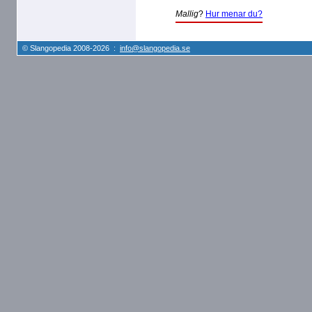
Mallig
?
Hur menar du?
© Slangopedia 2008-2026 :
info@slangopedia.se