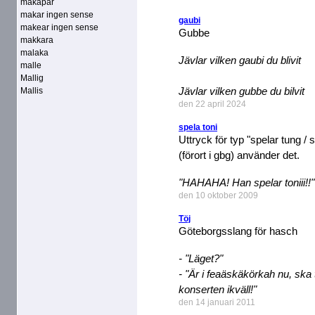
makapär
makar ingen sense
gaubi
makear ingen sense
Gubbe
makkara
malaka
Jävlar vilken gaubi du blivit
malle
Mallig
Jävlar vilken gubbe du bilvit
Mallis
den 22 april 2024
spela toni
Uttryck för typ "spelar tung /
(förort i gbg) använder det.
"HAHAHA! Han spelar toniii!!"
den 10 oktober 2009
Töj
Göteborgsslang för hasch
- "Läget?"
- "Är i feaäskäkörkah nu, ska t
konserten ikväll!"
den 14 januari 2011