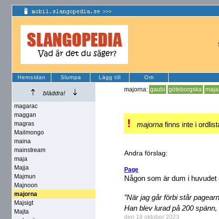
Hemsidan
Slumpa
Lägg till
Om
majorna:
gaubi
göteborgska
maja
bläddra!
magarac
maggan
!
magras
majorna
finns inte i ordlis
Mailmongo
maina
mainstream
Andra förslag:
maja
Majja
Page
Majmun
Någon som är dum i huvudet oc
Majnoon
majorna
”När jag går förbi står pagearn
Majsigt
Han blev lurad på 200 spänn, 
Majta
den 18 oktober 2023