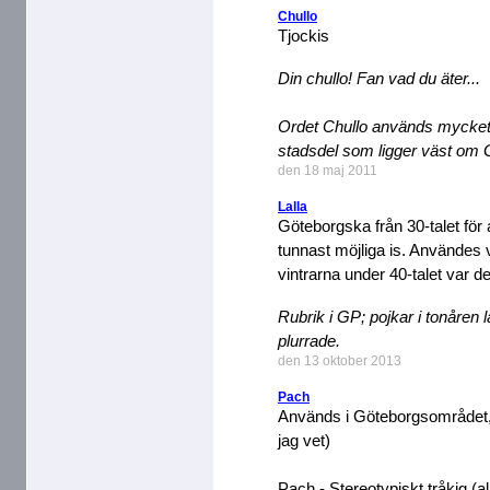
Chullo
Tjockis
Din chullo! Fan vad du äter...
Ordet Chullo används mycket
stadsdel som ligger väst om 
den 18 maj 2011
Lalla
Göteborgska från 30-talet för 
tunnast möjliga is. Användes v
vintrarna under 40-talet var det
Rubrik i GP; pojkar i tonåren 
plurrade.
den 13 oktober 2013
Pach
Används i Göteborgsområdet, 
jag vet)
Pach - Stereotypiskt tråkig (a