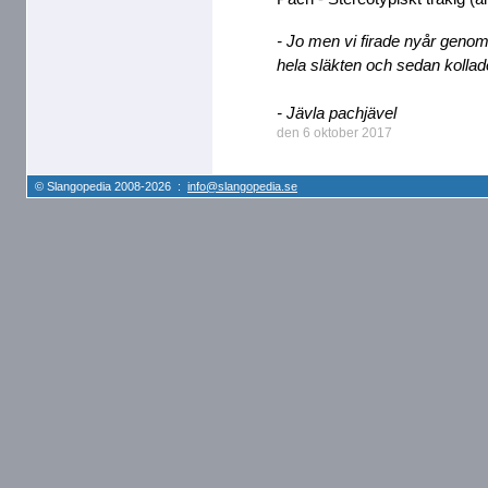
- Jo men vi firade nyår genom
hela släkten och sedan kollad
- Jävla pachjävel
den 6 oktober 2017
© Slangopedia 2008-2026 :
info@slangopedia.se