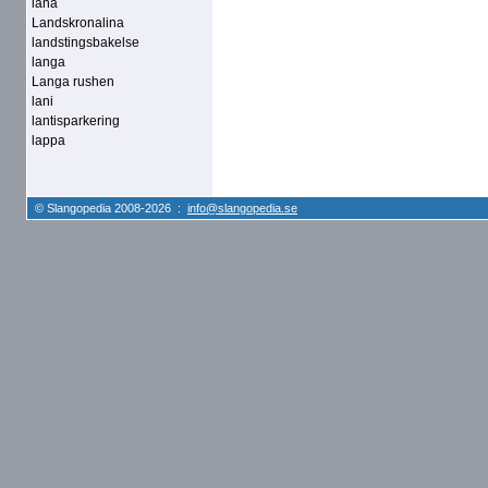
lana
Landskronalina
landstingsbakelse
langa
Langa rushen
lani
lantisparkering
lappa
© Slangopedia 2008-2026 :
info@slangopedia.se