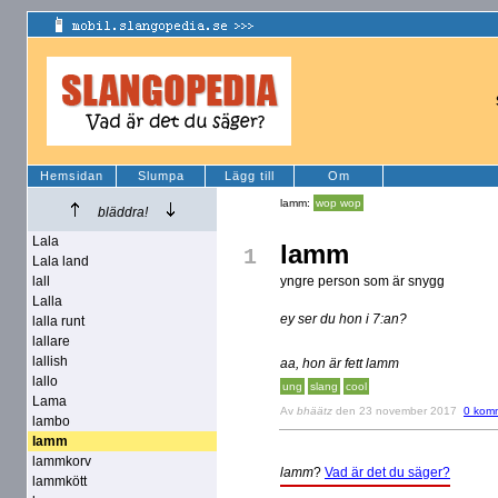
Hemsidan
Slumpa
Lägg till
Om
lamm:
wop wop
bläddra!
Lala
lamm
1
Lala land
lall
yngre person som är snygg
Lalla
ey ser du hon i 7:an?
lalla runt
lallare
lallish
aa, hon är fett lamm
lallo
ung
slang
cool
Lama
Av
bhäätz
den 23 november 2017
0 kom
lambo
lamm
lammkorv
lamm
?
Vad är det du säger?
lammkött