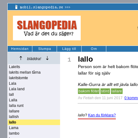
Hemsidan
Slumpa
Lägg till
Om
lallo
1
bläddra!
Person som är helt bakom flötet
Lakrits
lakrits mellan tårna
lallar för sig själv
lakritstomte
Lala
Kalle-Gurra är allt ett jävla lallo
Lala land
bakom flötet
störd
lallare
lall
Av
Fettah
den 11 juni 2017
0 komm
Lalla
lalla runt
lallare
lallo
?
Kan du förklara?
lallish
lallo
Lama
lambo