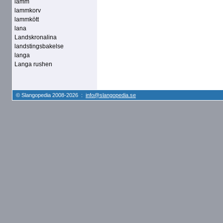
lamm
lammkorv
lammkött
lana
Landskronalina
landstingsbakelse
langa
Langa rushen
© Slangopedia 2008-2026 :
info@slangopedia.se