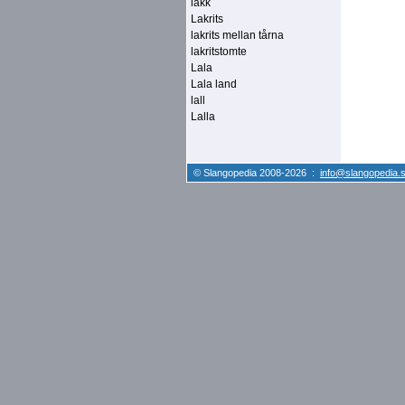
lakk
Lakrits
lakrits mellan tårna
lakritstomte
Lala
Lala land
lall
Lalla
© Slangopedia 2008-2026 :
info@slangopedia.