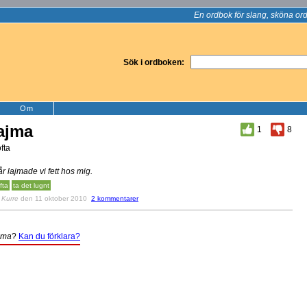
En ordbok för slang, sköna ord
Sök i ordboken:
Om
ajma
1
8
fta
år lajmade vi fett hos mig.
fta
ta det lugnt
v
Kurre
den 11 oktober 2010
2 kommentarer
jma
?
Kan du förklara?