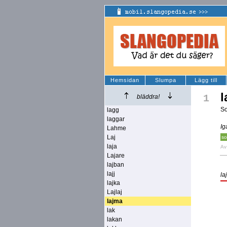
Hemsidan
Slumpa
Lägg till
l
1
bläddra!
So
lagg
laggar
Ig
Lahme
Laj
so
laja
A
Lajare
lajban
lajj
la
lajka
Lajlaj
lajma
lak
lakan