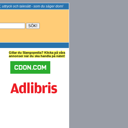
, uttryck och talesätt - som du säger dom!
Gillar du Slangopedia? Klicka på våra
annonser när du ska handla på nätet!