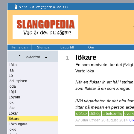
Hemsidan
Slumpa
Lägg till
Om
lökare
1
bläddra!
En som medvetet tar det j*vligt 
Lätta
lää
Verb: löka
Lö
löd i spisen
När en fluktar in ett hål i strit
löda
som fluktar å en som knegar.
Löjd
Löjrom
(Vid vägarbeten är det ofta f
lök
tittar på medan en person arbe
löka
Lökar
slöfock
slöhög
arbetsovillig
over
lökare
Av
UffePuff
den 20 augusti 2014
0 
Lökburgare
lökig