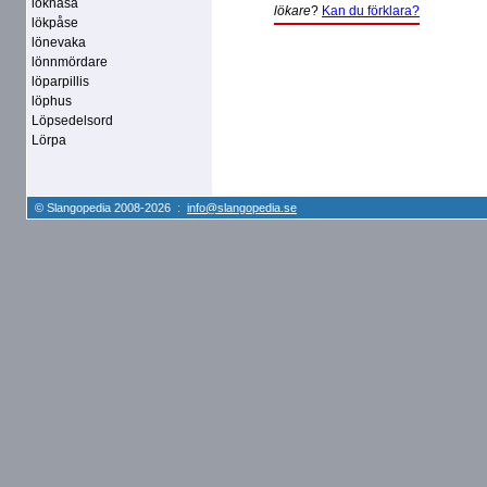
löknäsa
lökare
?
Kan du förklara?
lökpåse
lönevaka
lönnmördare
löparpillis
löphus
Löpsedelsord
Lörpa
© Slangopedia 2008-2026 :
info@slangopedia.se