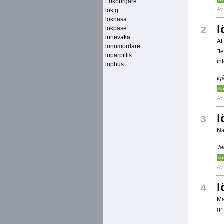
Lökburgare
A
lökig
löknäsa
l
lökpåse
2
lönevaka
At
lönnmördare
"l
löparpillis
in
löphus
Ig
sl
A
l
3
Nä
Ja
so
A
l
4
Ma
gr