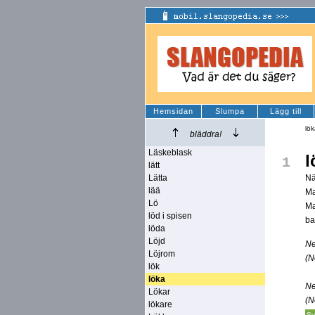
Hemsidan
Slumpa
Lägg till
lö
bläddra!
Läskeblask
l
1
lätt
Lätta
Nä
lää
Ma
Lö
Ma
löd i spisen
ba
löda
Löjd
Ne
Löjrom
(N
lök
löka
Ne
Lökar
(N
lökare
Sv