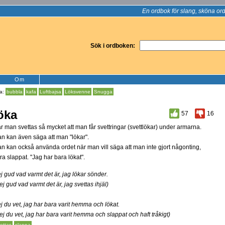
En ordbok för slang, sköna ord
Sök i ordboken:
Om
ka:
bubbla
kafa
Luftbajsa
Löksvenne
Snugga
öka
57
16
r man svettas så mycket att man får svettringar (svettlökar) under armarna.
n kan även säga att man "lökar".
n kan också använda ordet när man vill säga att man inte gjort någonting,
ra slappat. "Jag har bara lökat".
j gud vad varmt det är, jag lökar sönder.
ej gud vad varmt det är, jag svettas ihjäl)
j du vet, jag har bara varit hemma och lökat.
ej du vet, jag har bara varit hemma och slappat och haft tråkigt)
ettas
slappa