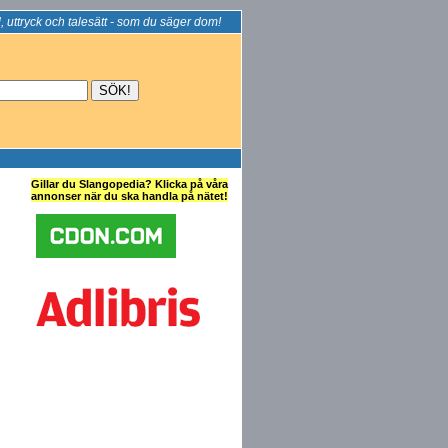
, uttryck och talesätt - som du säger dom!
Gillar du Slangopedia? Klicka på våra
annonser när du ska handla på nätet!