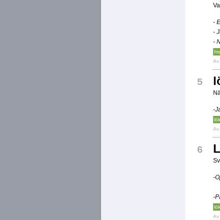
Va
- 
- 
- 
fri
A
l
5
Nä
-J
lö
A
L
6
Sv
-O
-P
lö
A