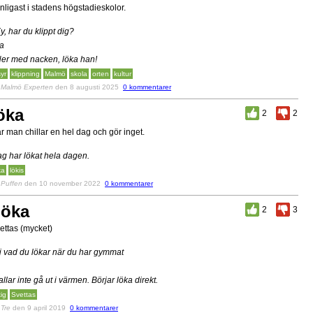
nligast i stadens högstadieskolor.
Ey, har du klippt dig?
Ja
Ner med nacken, löka han!
syr
klippning
Malmö
skola
orten
kultur
v
Malmö Experten
den 8 augusti 2025
0 kommentarer
öka
2
2
r man chillar en hel dag och gör inget.
ag har lökat hela dagen.
ka
lökis
v
Puffen
den 10 november 2022
0 kommentarer
öka
2
3
ettas (mycket)
j vad du lökar när du har gymmat
allar inte gå ut i värmen. Börjar löka direkt.
kig
Svettas
v
Tre
den 9 april 2019
0 kommentarer