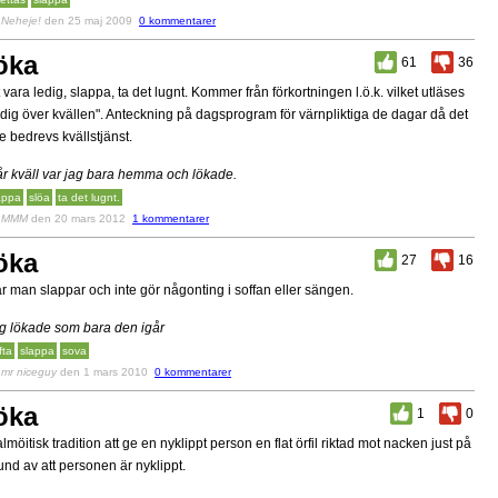
v
Neheje!
den 25 maj 2009
0 kommentarer
öka
61
36
t vara ledig, slappa, ta det lugnt. Kommer från förkortningen l.ö.k. vilket utläses
edig över kvällen". Anteckning på dagsprogram för värnpliktiga de dagar då det
te bedrevs kvällstjänst.
år kväll var jag bara hemma och lökade.
appa
slöa
ta det lugnt.
v
MMM
den 20 mars 2012
1 kommentarer
öka
27
16
r man slappar och inte gör någonting i soffan eller sängen.
g lökade som bara den igår
fta
slappa
sova
v
mr niceguy
den 1 mars 2010
0 kommentarer
öka
1
0
lmöitisk tradition att ge en nyklippt person en flat örfil riktad mot nacken just på
und av att personen är nyklippt.