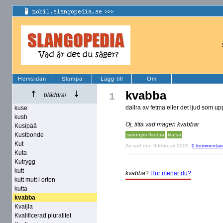
Hemsidan
Slumpa
Lägg till
Om
kvabba
1
bläddra!
dallra av fetma eller det ljud som upp
kuse
kush
Oj, titta vad magen kvabbar
Kusipää
Kustbonde
synonym fladdra
klafsa
Kut
Av
sutt
den 9 februari 2009
0 kommentar
Kuta
Kutrygg
kutt
kvabba
?
Hur menar du?
kutt mutt i orten
kutta
kvabba
Kvaijla
Kvalificerad pluralitet