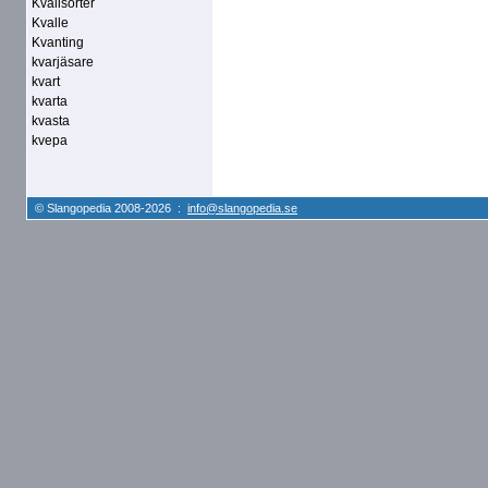
Kvalisorter
Kvalle
Kvanting
kvarjäsare
kvart
kvarta
kvasta
kvepa
© Slangopedia 2008-2026 :
info@slangopedia.se