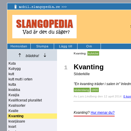
Hemsidan
Slumpa
Lägg till
Om
Kvanting:
kulvicke
bläddra!
Kuta
Kvanting
1
Kutrygg
kutt
Söderkille
kutt mutt i orten
"En kvanting träder i salen in" Inle
kutta
kvabba
söderslang
1900
Kvaijla
Av
Lars Lindberg
den 12 april 2014
0 ko
Kvalificerad pluralitet
Kvalisorter
Kvalle
Kvanting
?
Hur menar du?
Kvanting
kvarjäsare
kvart