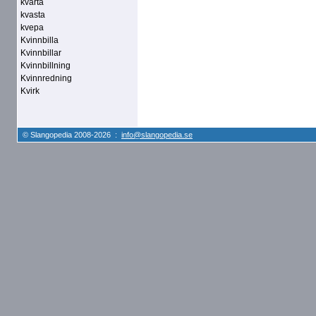
kvarta
kvasta
kvepa
Kvinnbilla
Kvinnbillar
Kvinnbillning
Kvinnredning
Kvirk
© Slangopedia 2008-2026 :
info@slangopedia.se