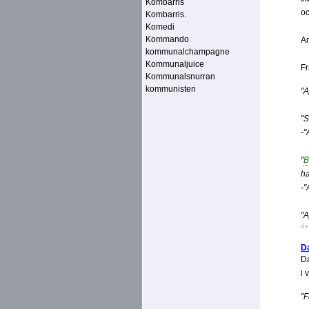
Kombarris
o
Kombarris.
Komedi
Kommando
An
kommunalchampagne
Kommunaljuice
Fr
Kommunalsnurran
kommunisten
"A
"S
-"
"
B
ha
-"
"A
de
D
Da
i 
"F