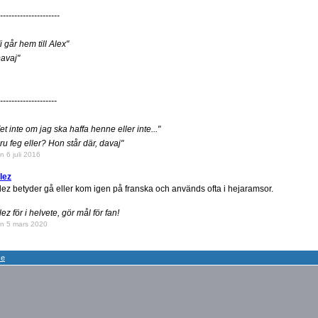
---------------------
i går hem till Alex"
avaj"
--------------------
et inte om jag ska haffa henne eller inte..."
ru feg eller? Hon står där, davaj"
n 6 juli 2016
lez
lez betyder gå eller kom igen på franska och används ofta i hejaramsor.
lez för i helvete, gör mål för fan!
n 5 mars 2020
se