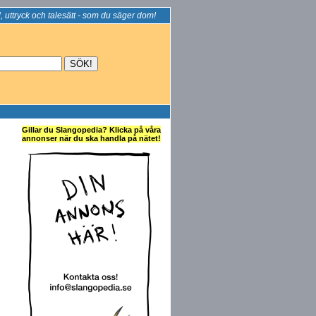
, uttryck och talesätt - som du säger dom!
Gillar du Slangopedia? Klicka på våra
annonser när du ska handla på nätet!