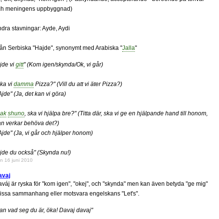
ch meningens uppbyggnad)
dra stavningar: Ayde, Aydi
ån Serbiska "Hajde", synonymt med Arabiska "
Jalla
"
jde vi
gitt
" (Kom igen/skynda/Ok, vi går)
ka vi
damma
Pizza?" (Vill du att vi äter Pizza?)
Ajde" (Ja, det kan vi göra)
ak
shuno
, ska vi hjälpa bre?" (Titta där, ska vi ge en hjälpande hand till honom,
n verkar behöva det?)
Ajde" (Ja, vi går och hjälper honom)
jde du också" (Skynda nu!)
n 16 juni 2010
avaj
váj är ryska för "kom igen", "okej", och "skynda" men kan även betyda "ge mig"
vissa sammanhang eller motsvara engelskans "Let's".
an vad seg du är, öka! Davaj davaj"