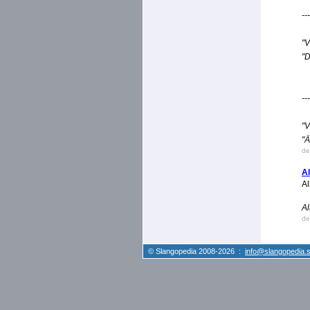
---
"V
"D
---
"V
"Ä
de
Al
Al
Al
de
© Slangopedia 2008-2026 :
info@slangopedia.