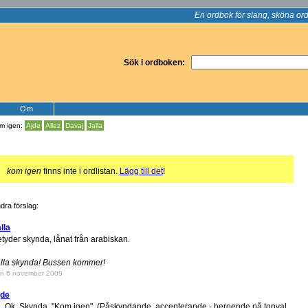
En ordbok för slang, sköna ord
Sök i ordboken:
Om
m igen:
Ajde
Allez
Davaj
Jalla
!
kom igen
finns inte i ordlistan.
Lägg till det
!
dra förslag:
lla
tyder skynda, lånat från arabiskan.
lla skynda! Bussen kommer!
n 6 november 2009
jde
, Ok, Skynda, "Kom igen", (Påskyndande, accepterande - beroende på tonval