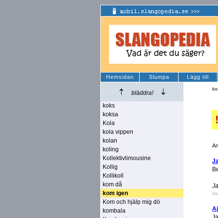
Hemsidan
Slumpa
Lägg till
ko
bläddra!
koks
koksa
Kola
kola vippen
kolan
An
koling
Kollektivlimousine
Ja
Kollig
Be
Kollikoll
kom då
Ja
kom igen
de
Kom och hjälp mig dö
A
kombala
Ja