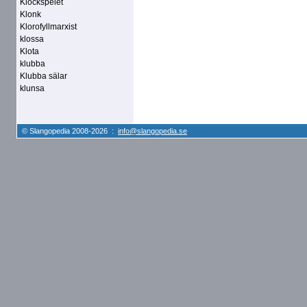
Klockspelet
Klonk
Klorofyllmarxist
klossa
Klota
klubba
Klubba sälar
klunsa
© Slangopedia 2008-2026 :
info@slangopedia.se