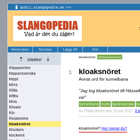
Hemsidan
Slumpa
Lägg till
Om
kloaksnöret:
vitlöksexpressen
bläddra!
Klippanicher
kloaksnöret
1
klippansvenska
Annat ord för tunnelbana
klippt
klirra
Klitta
"Jag tog kloaksnöret till Hässe
klittra
va!"
kliva
tunnelbana
mods
tjacksvenska
t
Klivare
Av
Philip Börlin
den 29 juli 2017
0 
Klo
Kloaksnöre
kloaksnöret
kloaksnöret
?
Hur menar du?
Klockers
klockrent