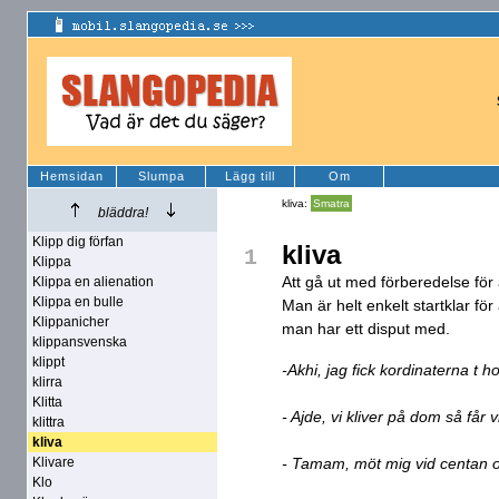
Hemsidan
Slumpa
Lägg till
Om
kliva:
Smatra
bläddra!
Klipp dig förfan
kliva
1
Klippa
Att gå ut med förberedelse för a
Klippa en alienation
Klippa en bulle
Man är helt enkelt startklar fö
Klippanicher
man har ett disput med.
klippansvenska
klippt
-Akhi, jag fick kordinaterna t 
klirra
Klitta
- Ajde, vi kliver på dom så får 
klittra
kliva
Klivare
- Tamam, möt mig vid centan 
Klo