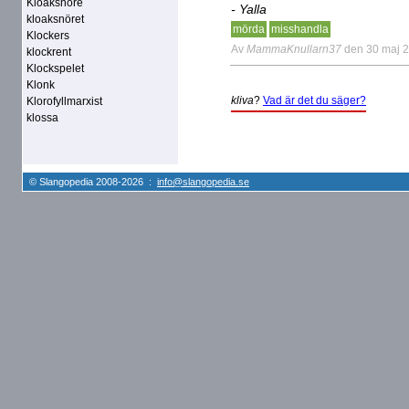
Kloaksnöre
- Yalla
kloaksnöret
mörda
misshandla
Klockers
Av
MammaKnullarn37
den 30 maj 
klockrent
Klockspelet
Klonk
kliva
?
Vad är det du säger?
Klorofyllmarxist
klossa
© Slangopedia 2008-2026 :
info@slangopedia.se