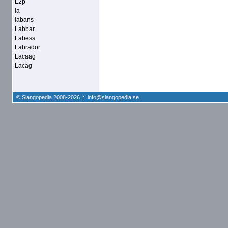
L2p
la
labans
Labbar
Labess
Labrador
Lacaag
Lacag
© Slangopedia 2008-2026 :
info@slangopedia.se