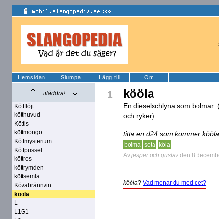
Hemsidan
Slumpa
Lägg till
Om
kööla
1
bläddra!
En dieselschlyna som bolmar. 
Köttflöjt
kötthuvud
och ryker)
Köttis
köttmongo
titta en d24 som kommer kööl
Köttmysterium
bolma
sota
köla
Köttpussel
Av
jesper och gustav
den 8 decemb
köttros
köttrymden
köttsemla
kööla
?
Vad menar du med det?
Kövabrännvin
kööla
L
L1G1