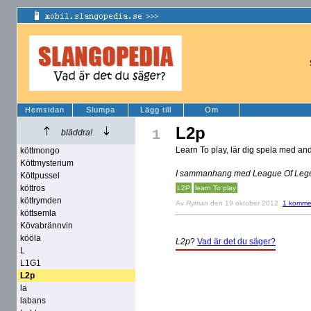
Hemsidan
Slumpa
Lägg till
Om
L2p
1
bläddra!
Learn To play, lär dig spela med and
köttmongo
Köttmysterium
I sammanhang med League Of Leg
Köttpussel
köttros
L2P
learn To play
köttrymden
Av
Ryman
den 19 oktober 2012
1 komme
köttsemla
Kövabrännvin
kööla
L2p
?
Vad är det du säger?
L
L1G1
L2p
la
labans