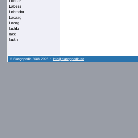
Labbar
Labess
Labrador
Lacaag
Lacag
lachta
lack
lacka
© Slangopedia 2008-2026 :
info@slangopedia.se