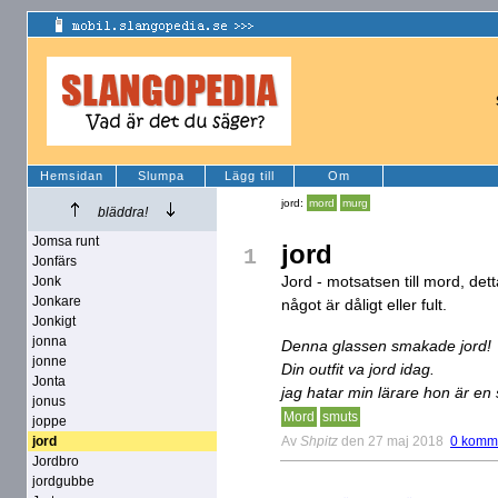
Hemsidan
Slumpa
Lägg till
Om
jord:
mord
murg
bläddra!
Jomsa runt
jord
1
Jonfärs
Jord - motsatsen till mord, det
Jonk
Jonkare
något är dåligt eller fult.
Jonkigt
jonna
Denna glassen smakade jord!
jonne
Din outfit va jord idag.
Jonta
jag hatar min lärare hon är en 
jonus
Mord
smuts
joppe
Av
Shpitz
den 27 maj 2018
0 komm
jord
Jordbro
jordgubbe