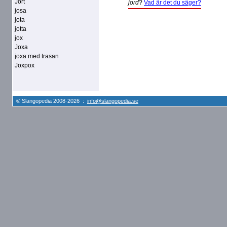
Jort
jord
?
Vad är det du säger?
josa
jota
jotta
jox
Joxa
joxa med trasan
Joxpox
© Slangopedia 2008-2026 :
info@slangopedia.se