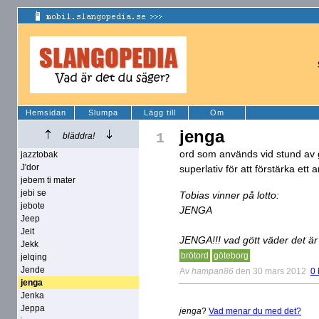
Hemsidan
Slumpa
Lägg till
Om
jenga
1
bläddra!
ord som används vid stund av
jazztobak
J'dor
superlativ för att förstärka ett 
jebem ti mater
jebi se
Tobias vinner på lotto:
jebote
JENGA
Jeep
Jeit
JENGA!!! vad gött väder det är
Jekk
brötord
göteborg
jelqing
Jende
Av
hampan86
den 30 mars 2012
0
jenga
Jenka
Jeppa
jenga
?
Vad menar du med det?