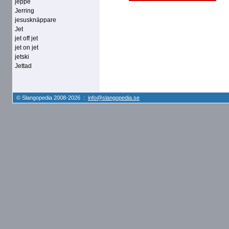
jeppe
Jerring
jesusknäppare
Jet
jet off jet
jet on jet
jetski
Jettad
© Slangopedia 2008-2026 :
info@slangopedia.se