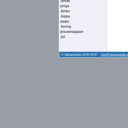
Jende
jenga
Jenka
Jeppa
jeppe
Jerring
jesusknäppare
Jet
© Slangopedia 2008-2026 :
info@slangopedia.