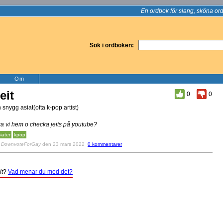
En ordbok för slang, sköna ord
Sök i ordboken:
Om
eit
0
0
 snygg asiat(ofta k-pop artist)
a vi hem o checka jeits på youtube?
iater
kpop
v
DownvoteForGay
den 23 mars 2022
0 kommentarer
it
?
Vad menar du med det?