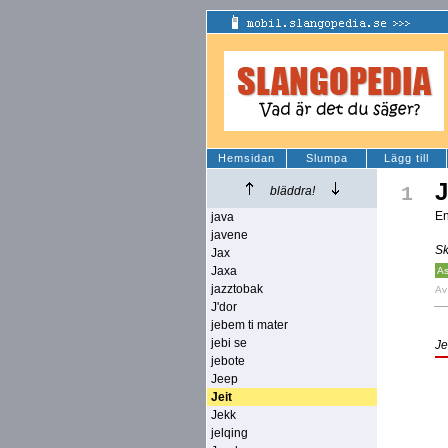
Hemsidan
Slumpa
Lägg till
J
1
bläddra!
En
java
javene
Sk
Jax
Jaxa
As
jazztobak
A
J'dor
jebem ti mater
jebi se
Je
jebote
Jeep
Jeit
Jekk
jelqing