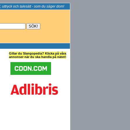
, uttryck och talesätt - som du säger dom!
Gillar du Slangopedia? Klicka på våra
annonser när du ska handla på nätet!