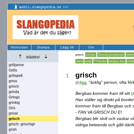
Hemsidan
Slumpa
Lägg till
Om
grisch:
bönder
Duvnäs-paradoxen
ekbe
bläddra!
Slirre
tablé
TT-lödder
whippa den
Zählt
grilljanne
Grills
grisch
1
grillspett
grina
drägg
, "äcklig" person, ofta f
grinch
grinda
Bergbao kommer fram till sitt
t
Gringo
Han ställer sig direkt på borde
grinkig
kommer fram till Bergbao och s
Gris
- FAN VA GRISCH DU E!
grisat
Bergbao blir stolt och vaskar vi
grisch
grisch- grischigt-
vidriga beteende och gått därif
grish