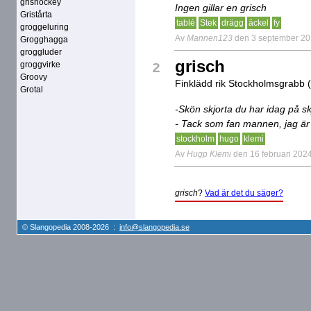
grishockey
Ingen gillar en grisch
Gristårta
tablé
Stek
drägg
äckel
fy
groggeluring
Av
Mannen123
den 3 september 2
Grogghagga
groggluder
grisch
groggvirke
2
Groovy
Finklädd rik Stockholmsgrabb 
Grotal
-Skön skjorta du har idag på sk
- Tack som fan mannen, jag är 
stockholm
hugo
klemi
Av
Hugp Klemi
den 16 februari 202
grisch
?
Vad är det du säger?
© Slangopedia 2008-2026 :
info@slangopedia.se