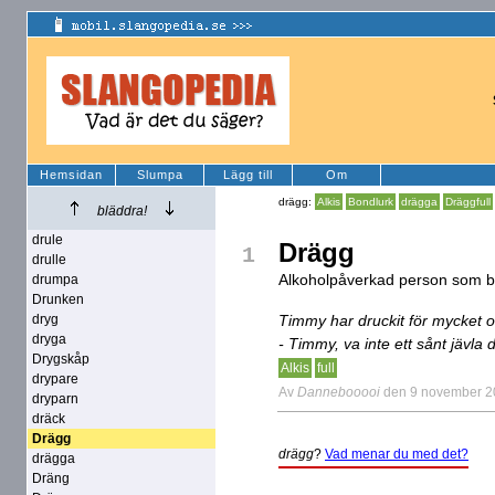
Hemsidan
Slumpa
Lägg till
Om
drägg:
Alkis
Bondlurk
drägga
Dräggfull
bläddra!
drule
Drägg
1
drulle
Alkoholpåverkad person som bet
drumpa
Drunken
dryg
Timmy har druckit för mycket oc
dryga
- Timmy, va inte ett sånt jävla 
Drygskåp
Alkis
full
drypare
Av
Dannebooooi
den 9 november 
dryparn
dräck
Drägg
drägg
?
Vad menar du med det?
drägga
Dräng