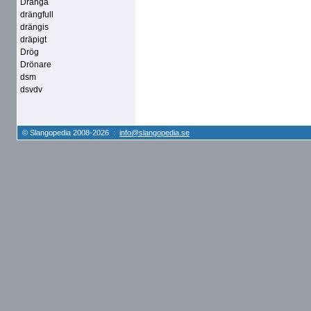
Dränga
drängfull
drängis
dräpigt
Drög
Drönare
dsm
dsvdv
© Slangopedia 2008-2026 :
info@slangopedia.se