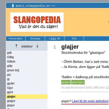
Hemsidan
Slumpa
Lägg till
Om
glajjer
1
bläddra!
Stockholmska för "glasögon"
gitti
Gittig
- Öhhh Bettan, har'u sett mina 
Gittish
gitty
- Ja Kenta, dom ligger på *ball
given böj
giz
*ballen = balkong på stockhol
gj
glajjer
glasögon
gjutet
Av
stockholmaren född 1960
den 12
Gjyz
gjört
glajjer
glajjor
glajjer
?
Lägg till din egen definition!
glajor