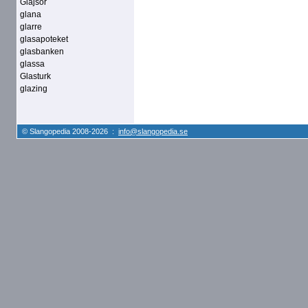
Glajsor
glana
glarre
glasapoteket
glasbanken
glassa
Glasturk
glazing
© Slangopedia 2008-2026 :
info@slangopedia.se