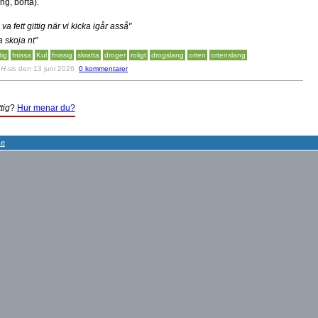
ng, borta).
a va fett gittig när vi kicka igår asså"
a skoja nt"
tig
fnissa
Kul
fnissig
skratta
droger
roligt
drogslang
orten
ortenslang
v
H-sis
den 13 juni 2026
0 kommentarer
tig
?
Hur menar du?
se