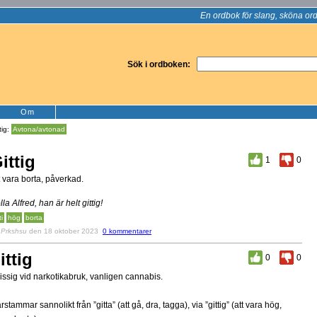
En ordbok för slang, sköna ord
Sök i ordboken:
Om
tig:
Avtona/avtonad
ittig
1
0
t vara borta, påverkad.
lla Alfred, han är helt gittig!
ti
hög
borta
v
Prkshsu
den 18 oktober 2023
0 kommentarer
ittig
0
0
issig vid narkotikabruk, vanligen cannabis.
rstammar sannolikt från ”gitta” (att gå, dra, tagga), via ”gittig” (att vara hög,