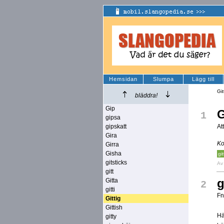
Hemsidan
Slumpa
Lägg till
Git
bläddra!
Gip
G
1
gipsa
gipskatt
At
Gira
Ko
Girra
Gisha
git
gitsticks
A
gitt
g
Gitta
2
gitti
Fn
Gittig
Gittish
Hä
gitty