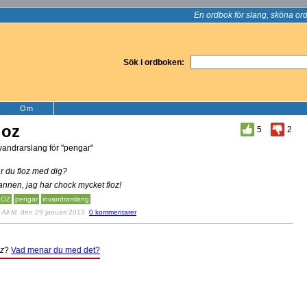
En ordbok för slang, sköna ord
Sök i ordboken:
Om
loz
5
2
vandrarslang för "pengar"
r du floz med dig?
nnen, jag har chock mycket floz!
LOZ
pengar
invandrarslang
v
Ali M.
den 29 januari 2013
0 kommentarer
oz
?
Vad menar du med det?