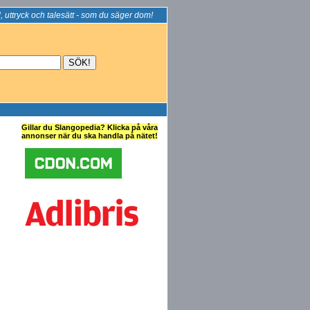
, uttryck och talesätt - som du säger dom!
Gillar du Slangopedia? Klicka på våra
annonser när du ska handla på nätet!