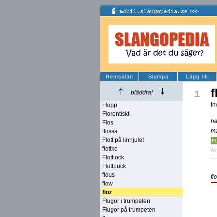
Hemsidan
Slumpa
Lägg till
f
1
bläddra!
in
Flopp
Florentiskt
ha
Flos
ma
flossa
Flott på linhjulet
F
flottko
A
Flottlock
Flottpuck
flous
fl
flow
floz
Flugor i trumpeten
Flugor på trumpeten