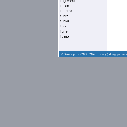
flugsvamp
Flukta
Flumma
fluniz
flunka
flura
flurre
fly mej
© Slangopedia 2008-2026 :
info@slangopedia.