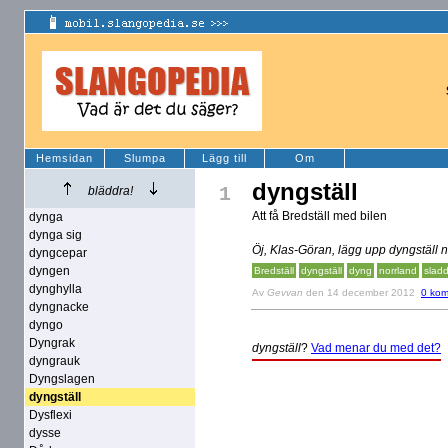
Hemsidan
Slumpa
Lägg till
Om
dyngställ
1
bläddra!
Att få Bredställ med bilen
dynga
dynga sig
Öj, Klas-Göran, lägg upp dyngställ n
dyngcepar
dyngen
Bredställ
dyngställ
dyng
norrland
slad
dynghylla
Av
Gevvan
den 14 december 2012
0 kom
dyngnacke
dyngo
Dyngrak
dyngställ
?
Vad menar du med det?
dyngrauk
Dyngslagen
dyngställ
Dysflexi
dysse