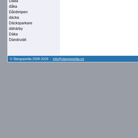
Dåda
dåka
Dårdimpen
däcka
Däcksparkare
dähärby
Däka
Dändruskt
© Slangopedia 2008-2026 :
info@slangopedia.se