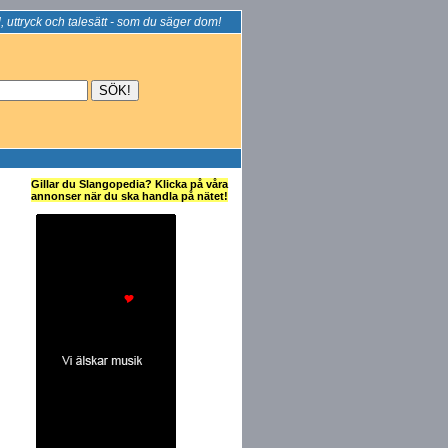
, uttryck och talesätt - som du säger dom!
Gillar du Slangopedia? Klicka på våra
annonser när du ska handla på nätet!