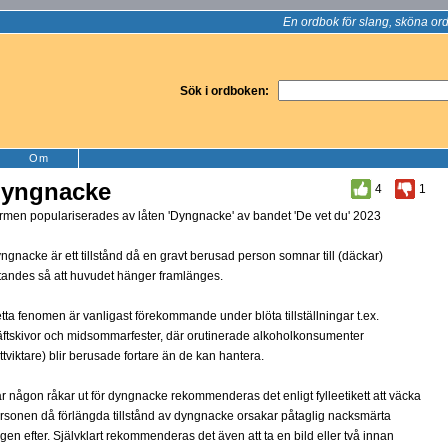
En ordbok för slang, sköna ord
Sök i ordboken:
Om
yngnacke
4
1
rmen populariserades av låten 'Dyngnacke' av bandet 'De vet du' 2023
ngnacke är ett tillstånd då en gravt berusad person somnar till (däckar)
ttandes så att huvudet hänger framlänges.
tta fenomen är vanligast förekommande under blöta tillställningar t.ex.
äftskivor och midsommarfester, där orutinerade alkoholkonsumenter
ättviktare) blir berusade fortare än de kan hantera.
r någon råkar ut för dyngnacke rekommenderas det enligt fylleetikett att väcka
rsonen då förlängda tillstånd av dyngnacke orsakar påtaglig nacksmärta
gen efter. Självklart rekommenderas det även att ta en bild eller två innan