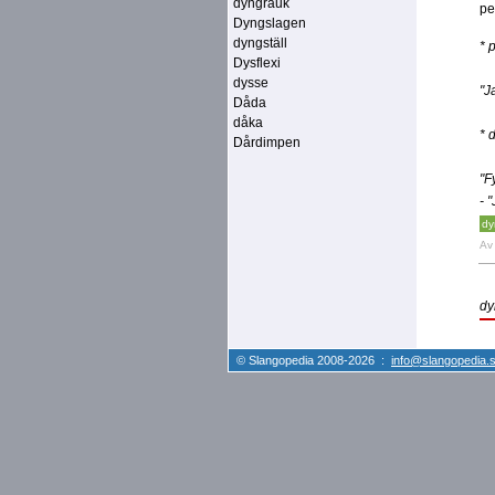
dyngrauk
pe
Dyngslagen
dyngställ
* 
Dysflexi
dysse
"J
Dåda
dåka
* 
Dårdimpen
"F
- 
dy
A
dy
© Slangopedia 2008-2026 :
info@slangopedia.