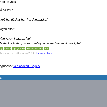
rsonen väcks.
på en fest *
akob har däckat, han har dyngnacke!"
dagen efter *
yfan va ont i nacken jag"
"Ja det är väl klart, du satt med dyngnacke i över en timme igår!"
ng
nacke
dyngnacke
däcka
alkohol
fest
v
Haxhage
den 23 augusti 2024
0 kommentarer
ngnacke
?
Vad är det du säger?
se