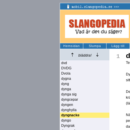
Hemsidan
Slumpa
Lägg till
d
1
bläddra!
Te
dvd
DVDG
Dvola
Dy
dygna
si
dyng
dynga
De
dynga sig
kr
dyngcepar
(l
dyngen
dynghylla
Nä
dyngnacke
dyngo
pe
Dyngrak
da