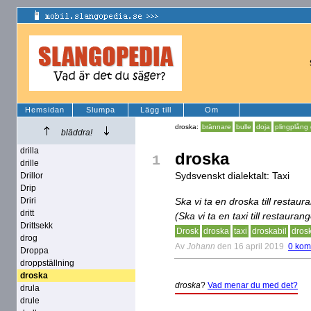
Hemsidan
Slumpa
Lägg till
Om
droska:
brännare
bulle
doja
plingplång
bläddra!
drilla
droska
1
drille
Sydsvenskt dialektalt: Taxi
Drillor
Drip
Driri
Ska vi ta en droska till restau
dritt
(Ska vi ta en taxi till restauran
Drittsekk
Drosk
droska
taxi
droskabil
dros
drog
Av
Johann
den 16 april 2019
0 kom
Droppa
droppställning
droska
droska
?
Vad menar du med det?
drula
drule