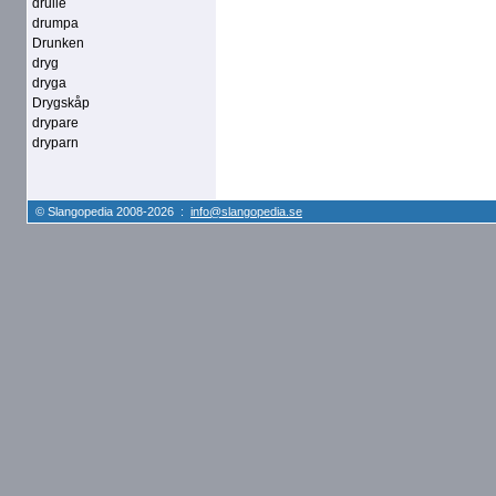
drulle
drumpa
Drunken
dryg
dryga
Drygskåp
drypare
dryparn
© Slangopedia 2008-2026 :
info@slangopedia.se