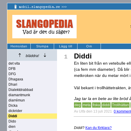
Hemsidan
Slumpa
Lägg till
Om
Diddi
1
bläddra!
En liten bit från en vetebulle ell
det vita
DFB
(ca fem mm diameter). Då blir d
DFG
metkroken när du metar mört i 
Dhagaxa
Dhari
Väl bekant i trollhättetrakten,
Dialektdrabbad
diamantmunk
Jag tar la en bete av lite bröd å
diarrémun
deg
meta
fiska
diddi
Trollhättan
Dicka
dickrider
Av
Ulfa
den 13 juli 2021
0 komment
Diddi
Dido
dien
Diddi
?
Kan du förklara?