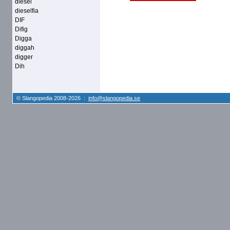
diesel
dieselfia
DIF
Difig
Digga
diggah
digger
Dih
© Slangopedia 2008-2026 :
info@slangopedia.se