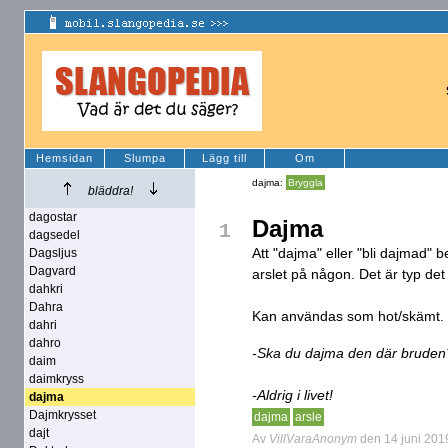
Hemsidan
Slumpa
Lägg till
Om
dajma:
Bryggla
bläddra!
dagostar
Dajma
1
dagsedel
Att "dajma" eller "bli dajmad" b
Dagsljus
Dagvard
arslet på någon. Det är typ det 
dahkri
Dahra
Kan användas som hot/skämt.
dahri
dahro
-Ska du dajma den där bruden
daim
daimkryss
-Aldrig i livet!
dajma
Dajmkrysset
dajma
arsle
dajt
Av
VillVaraAnonym
den 14 juni 201