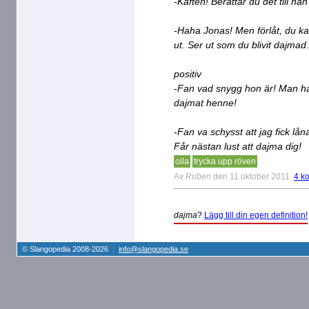
-Käften! Berättar du det till n
-Haha Jonas! Men förlåt, du k
ut. Ser ut som du blivit dajmad.
positiv
-Fan vad snygg hon är! Man had
dajmat henne!
-Fan va schysst att jag fick l
Får nästan lust att dajma dig!
olla
trycka upp röven
Av
Ruben
den 11 oktober 2011
4 k
dajma
?
Lägg till din egen definition!
© Slangopedia 2008-2026 :
info@slangopedia.se