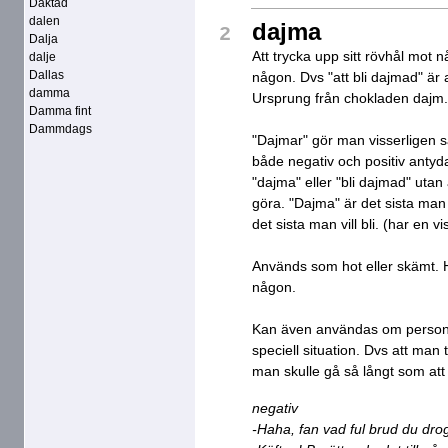
Daktad
dalen
dajma
2
Dalja
Att trycka upp sitt rövhål mot 
dalje
Dallas
någon. Dvs "att bli dajmad" är at
damma
Ursprung från chokladen dajm.
Damma fint
Dammdags
"Dajmar" gör man visserligen s
både negativ och positiv antyda
"dajma" eller "bli dajmad" uta
göra. "Dajma" är det sista man 
det sista man vill bli. (har en vis
Används som hot eller skämt.
någon.
Kan även användas om persone
speciell situation. Dvs att ma
man skulle gå så långt som att
negativ
-Haha, fan vad ful brud du dro