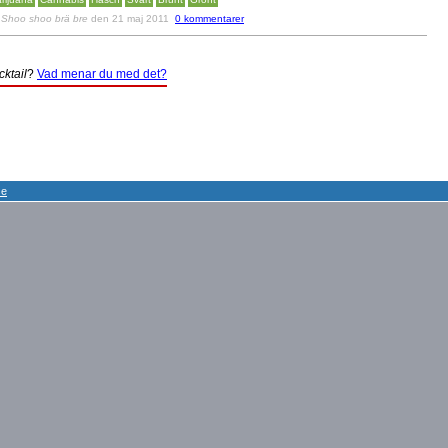
v
Shoo shoo brä bre
den 21 maj 2011
0 kommentarer
cktail
?
Vad menar du med det?
se