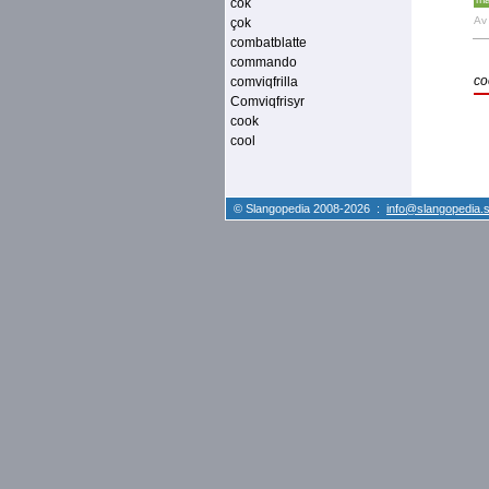
cok
A
çok
combatblatte
commando
co
comviqfrilla
Comviqfrisyr
cook
cool
© Slangopedia 2008-2026 :
info@slangopedia.