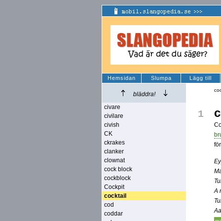
Hemsidan
Slumpa
Lägg till
coc
bläddra!
civare
c
1
civilare
civish
Co
CK
br
ckrakes
fö
clanker
clownat
Ey
cock block
Ma
cockblock
Tu
Cockpit
A 
cocktail
Tu
cod
Aa
coddar
ma