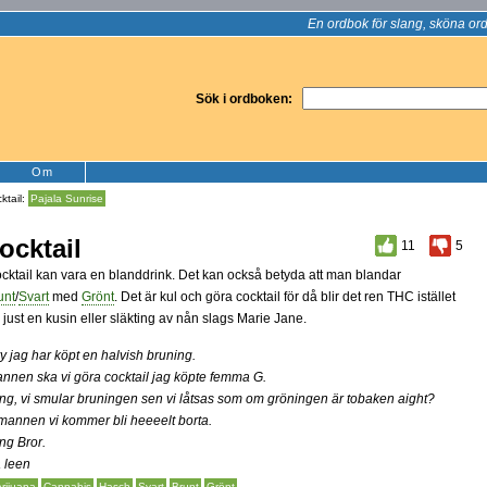
En ordbok för slang, sköna ord
Sök i ordboken:
Om
ktail:
Pajala Sunrise
ocktail
11
5
cktail kan vara en blanddrink. Det kan också betyda att man blandar
unt
/
Svart
med
Grönt
. Det är kul och göra cocktail för då blir det ren THC istället
r just en kusin eller släkting av nån slags Marie Jane.
y jag har köpt en halvish bruning.
nnen ska vi göra cocktail jag köpte femma G.
ng, vi smular bruningen sen vi låtsas som om gröningen är tobaken aight?
mannen vi kommer bli heeeelt borta.
ng Bror.
 leen
rijuana
Cannabis
Hasch
Svart
Brunt
Grönt