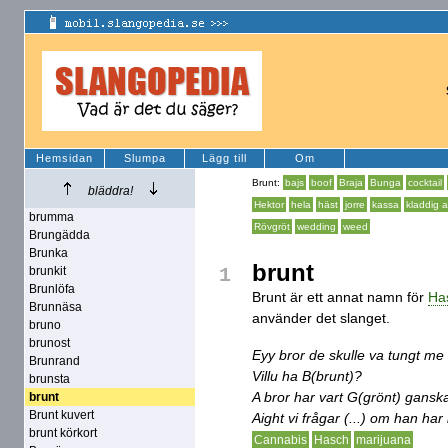
Hemsidan
Slumpa
Lägg till
Om
Brunt:
bajs
boof
Braja
Bunga
cocktail
bläddra!
Hektor
hela
häst
jorre
kassa
kladdig 
brumma
Rövgröt
wedding
weed
Brungädda
Brunka
brunt
brunkit
1
Brunlöfa
Brunt är ett annat namn för
Ha
Brunnäsa
använder det slanget.
bruno
brunost
Eyy bror de skulle va tungt me l
Brunrand
Villu ha B(brunt)?
brunsta
A bror har vart G(grönt) gansk
brunt
Brunt kuvert
Aight vi frågar (...) om han har l
brunt körkort
Cannabis
Hasch
marijuana