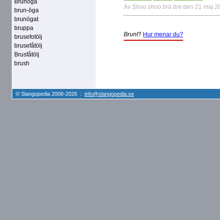
Brunöga
Av
Shoo shoo brä bre
den 21 maj 2
brun-öga
brunögat
bruppa
Brunt
?
Hur menar du?
brusefotölj
brusefåtölj
Brusfåtölj
brush
© Slangopedia 2008-2026 :
info@slangopedia.se