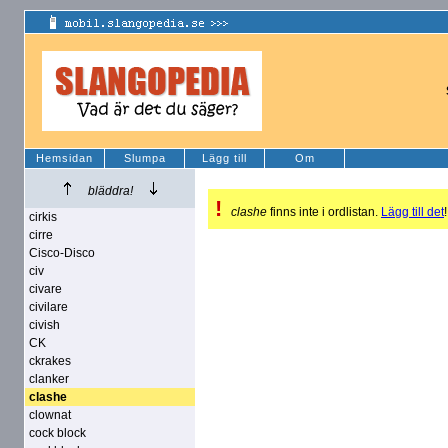
Hemsidan
Slumpa
Lägg till
Om
bläddra!
!
clashe
finns inte i ordlistan.
Lägg till det
!
cirkis
cirre
Cisco-Disco
civ
civare
civilare
civish
CK
ckrakes
clanker
clashe
clownat
cock block